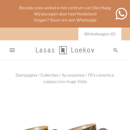
Bezoek onze winkel in het centrum van Den Haag
Wij bezorgen door heel Nederland
Vragen? Stuur ons een Whatsapp!
Winkelwagen
(
0
)
Startpagina
/
Collecties
/
Accessoires
/
70's ceramics:
cappuccino mugs Vista