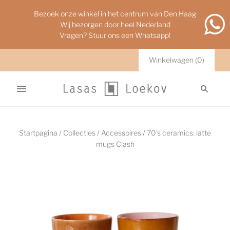
Bezoek onze winkel in het centrum van Den Haag
Wij bezorgen door heel Nederland
Vragen? Stuur ons een Whatsapp!
Winkelwagen
(
0
)
Startpagina
/
Collecties
/
Accessoires
/
70's ceramics: latte
mugs Clash