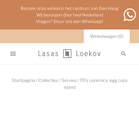
Bezoek onze winkel in het centrum van Den Haag
Wij bezorgen door heel Nederland
Vragen? Stuur ons een Whatsapp!
Winkelwagen
(
0
)
Startpagina
/
Collecties
/
Servies
/
70's ceramics: egg cups
island