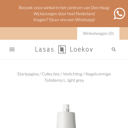
Bezoek onze winkel in het centrum van Den Haag
Wij bezorgen door heel Nederland
Vragen? Stuur ons een Whatsapp!
Winkelwagen
(
0
)
Startpagina
/
Collecties
/
Verlichting
/
Kegelvormige
Tafellamp L, light grey