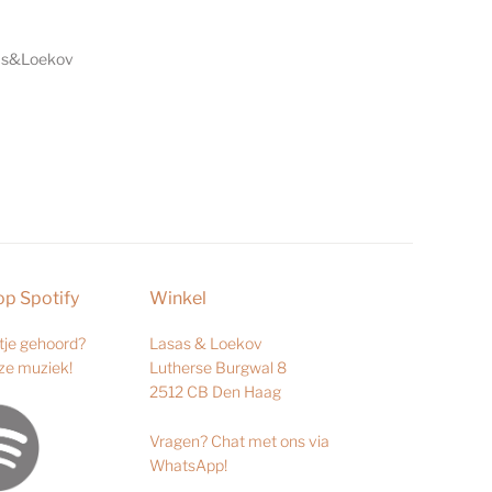
as&Loekov
op Spotify
Winkel
je gehoord?
Lasas & Loekov
nze muziek!
Lutherse Burgwal 8
2512 CB Den Haag
Vragen?
Chat met ons via
WhatsApp
!