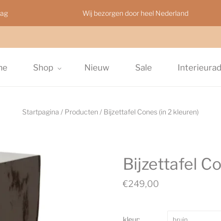
aag
Wij bezorgen door heel Nederland
me
Shop
Nieuw
Sale
Interieura
Startpagina
/
Producten
/
Bijzettafel Cones (in 2 kleuren)
Bijzettafel Co
€249,00
kleur:
bruin