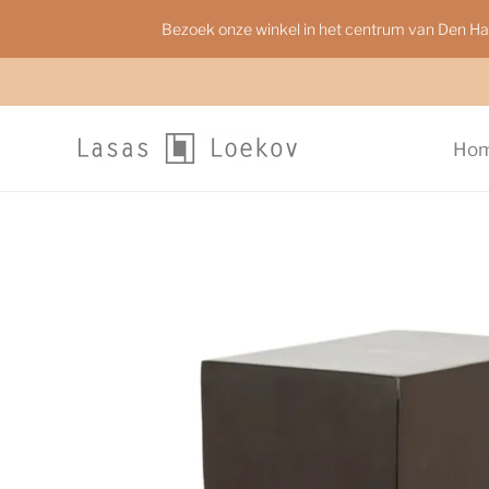
Bezoek onze winkel in het centrum van Den H
Ho