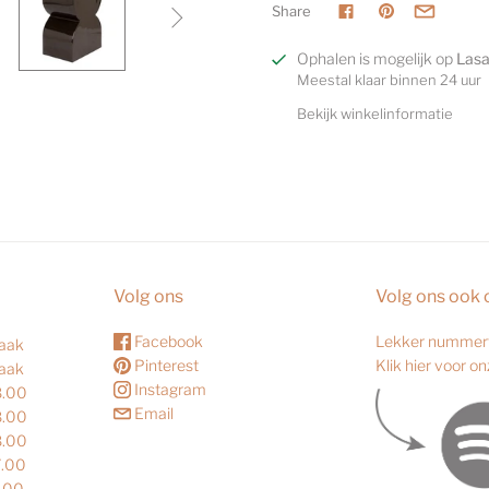
Share

Ophalen is mogelijk op
Las
Meestal klaar binnen 24 uur
Bekijk winkelinformatie
Volg ons
Volg ons ook 
Facebook
Lekker nummert
raak
Pinterest
Klik hier voor o
raak
Instagram
8.00
Email
8.00
8.00
7.00
7.00