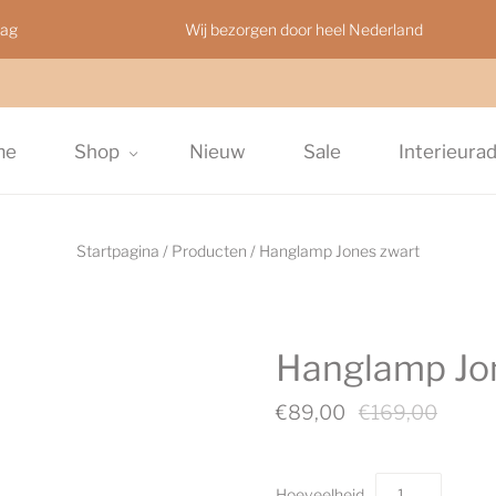
aag
Wij bezorgen door heel Nederland
me
Shop
Nieuw
Sale
Interieura
Startpagina
/
Producten
/
Hanglamp Jones zwart
Hanglamp Jo
€89,00
€169,00
Hoeveelheid