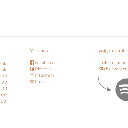
Volg ons
Volg ons ook 
Facebook
Lekker nummert
raak
Pinterest
Klik hier voor o
raak
Instagram
8.00
Email
8.00
8.00
7.00
7.00