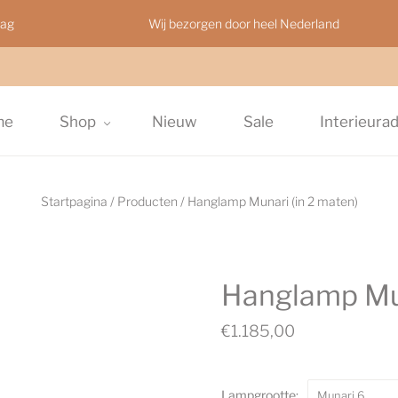
aag
Wij bezorgen door heel Nederland
me
Shop
Nieuw
Sale
Interieura
Startpagina
/
Producten
/
Hanglamp Munari (in 2 maten)
Hanglamp Mun
€1.185,00
Lampgrootte:
Munari 6