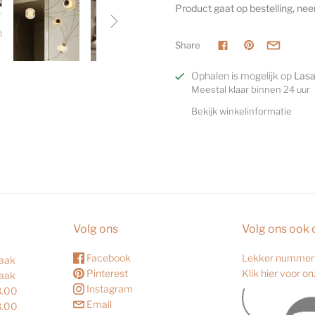
Product gaat op bestelling, nee

Share
Ophalen is mogelijk op
Las
Meestal klaar binnen 24 uur
Bekijk winkelinformatie
Volg ons
Volg ons ook 
Facebook
Lekker nummert
raak
Pinterest
Klik hier voor o
raak
Instagram
8.00
Email
8.00