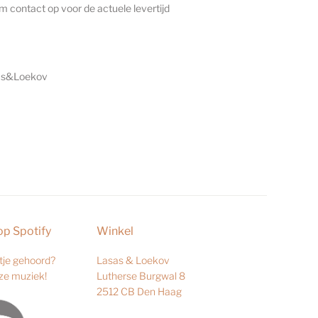
m contact op voor de actuele levertijd
as&Loekov
op Spotify
Winkel
je gehoord?
Lasas & Loekov
nze muziek!
Lutherse Burgwal 8
2512 CB Den Haag