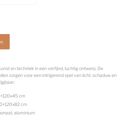
st en techniek in een verfijnd, luchtig ontwerp. De
llen zorgen voor een intrigerend spel van licht, schaduw en
ijgbaar;
120×120x45 cm
 120×120x82 cm
rbonaat, aluminium